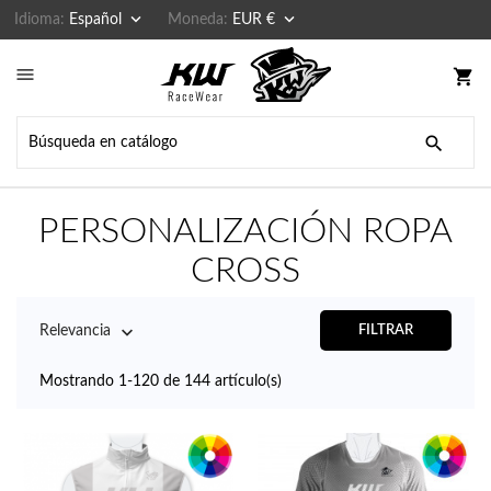


Idioma:
Español
Moneda:
EUR €

shopping_cart

PERSONALIZACIÓN ROPA
CROSS

Relevancia
FILTRAR
Mostrando 1-120 de 144 artículo(s)