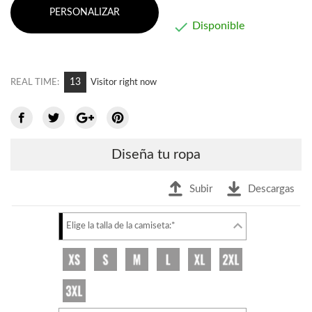
PERSONALIZAR

Disponible
7
REAL TIME:
Visitor right now
Diseña tu ropa
Subir
Descargas
Elige la talla de la camiseta:*