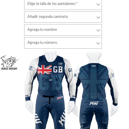
Elige la talla de los pantalones:*
Añadir segunda camiseta
Agrega tu nombre
Tipo de letra
Agrega tu número
estilo
Tipo de letra
Color de fuente
estilo
Color de fuente
Color de contorno
Color de contorno
Sin contorno
Sin contorno
AÑADIR