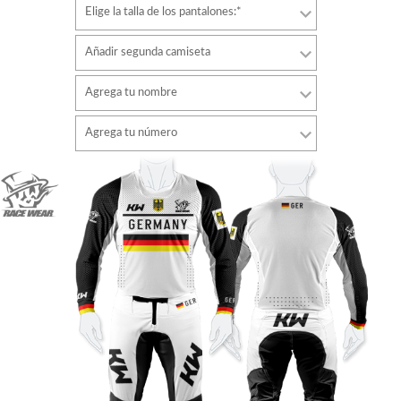
Elige la talla de los pantalones:*
Añadir segunda camiseta
Agrega tu nombre
Tipo de letra
Agrega tu número
estilo
Tipo de letra
Color de fuente
estilo
Color de fuente
Color de contorno
Color de contorno
Sin contorno
Sin contorno
AÑADIR