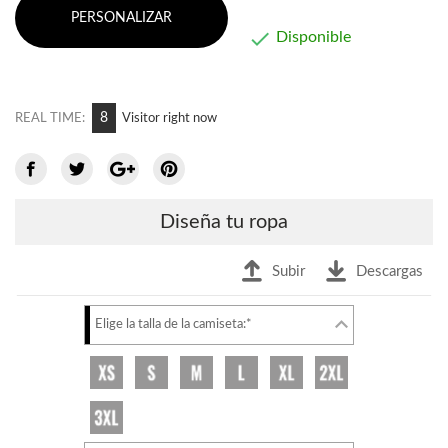
PERSONALIZAR

Disponible
7
REAL TIME:
Visitor right now
Diseña tu ropa
Subir
Descargas
Elige la talla de la camiseta:*