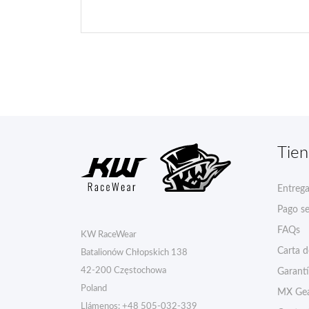
Tie
Entreg
Pago s
FAQs
KW RaceWear
Carta 
Batalionów Chłopskich 138
42-200 Częstochowa
Garant
Poland
MX Gea
Llámenos:
+48 505-032-339