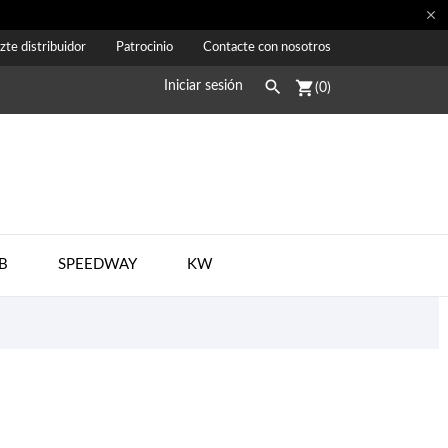

zte distribuidor
Patrocinio
Contacte con nosotros

shopping_cart
Iniciar sesión
(0)
B
SPEEDWAY
KW