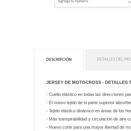
Agrega tu número
estilo
Tipo de letra
Color de fuente
estilo
Color de fuente
Color de contorno
Color de contorno
DETALLES DEL P
DESCRIPCIÓN
Sin contorno
Sin contorno
AÑADIR
JERSEY DE MOTOCROSS - DETALLES 
AÑADIR
- Cuello elástico en todas las direcciones 
- El nuevo tejido de la parte superior absorb
- Tejido elástico dinámico en áreas de los 
- Más transpirabilidad y circulación de aire c
- Nuevo corte para una mayor libertad de mo