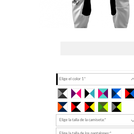
Elige el color 1*
Elige la talla de la camiseta:*
Elige la talla de los pantalones:*