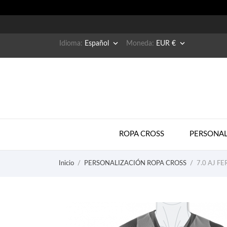


Idioma:
Español
Moneda:
EUR €
ROPA CROSS
PERSONAL
Inicio
PERSONALIZACIÓN ROPA CROSS
7.0 AJ FE