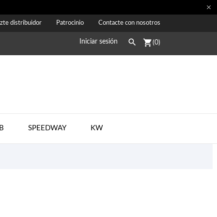

zte distribuidor
Patrocinio
Contacte con nosotros

shopping_cart
Iniciar sesión
(0)
B
SPEEDWAY
KW