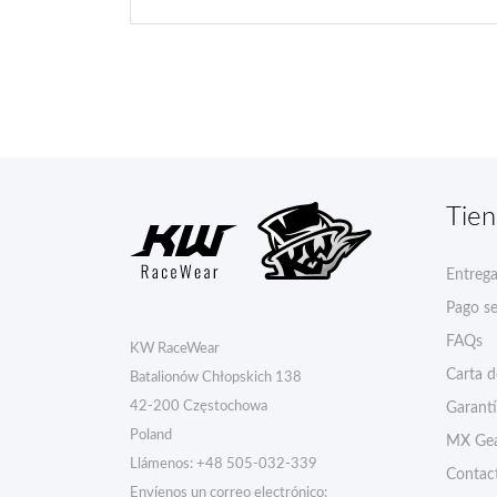
Tie
Entreg
Pago s
FAQs
KW RaceWear
Carta 
Batalionów Chłopskich 138
42-200 Częstochowa
Garant
Poland
MX Gea
Llámenos:
+48 505-032-339
Contac
Envíenos un correo electrónico: