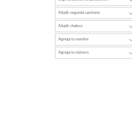
Añadir segunda camiseta
Añadir chaleco
Agrega tu nombre
Tipo de letra
Agrega tu número
estilo
Tipo de letra
Color de fuente
estilo
Color de fuente
Color de contorno
Color de contorno
Sin contorno
Sin contorno