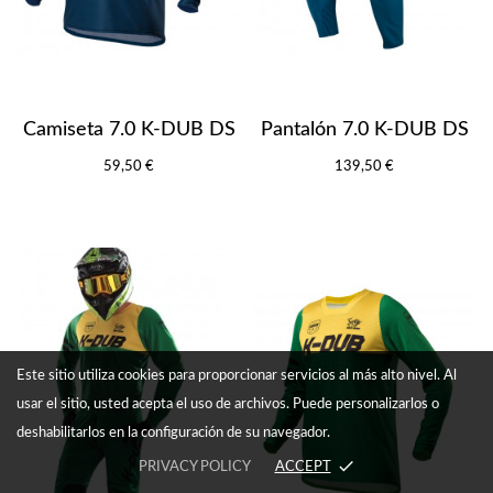
Camiseta 7.0 K-DUB DS
Pantalón 7.0 K-DUB DS
59,50 €
139,50 €
Este sitio utiliza cookies para proporcionar servicios al más alto nivel. Al
usar el sitio, usted acepta el uso de archivos. Puede personalizarlos o
deshabilitarlos en la configuración de su navegador.
done
PRIVACY POLICY
ACCEPT