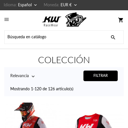


Idioma:
Español
Moneda:
EUR €

shopping_cart

COLECCIÓN

Relevancia
FILTRAR
Mostrando 1-120 de 126 artículo(s)