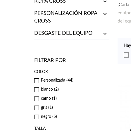

ROPA CROSS
¡Cada 

equip
PERSONALIZACIÓN ROPA
CROSS
del eq

DESGASTE DEL EQUIPO
Hay
FILTRAR POR
COLOR
Personalizada
(44)
blanco
(2)
camo
(1)
gris
(1)
negro
(5)
TALLA