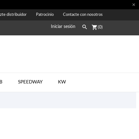

zte distribuidor
Patrocinio
Contacte con nosotros

shopping_cart
Iniciar sesión
(0)
B
SPEEDWAY
KW