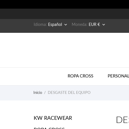


Idioma:
Español
Moneda:
EUR €
ROPA CROSS
PERSONAL
Inicio
DESGASTE DEL EQUIPO
DE
KW RACEWEAR