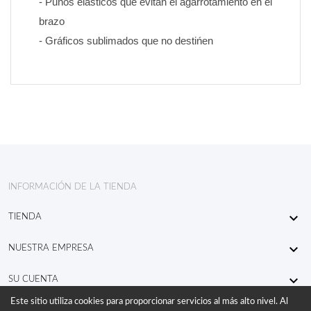
- Puńos elásticos que evitan el agarrotamiento en el 
brazo
- Gráficos sublimados que no destińen
INFORMACIÓN DE LA TIENDA

TIENDA

NUESTRA EMPRESA

SU CUENTA
Este sitio utiliza cookies para proporcionar servicios al más alto nivel. Al