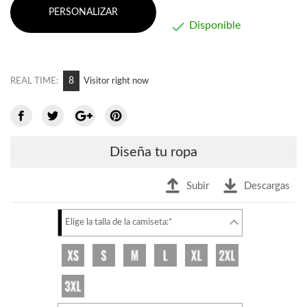
PERSONALIZAR

Disponible
10
REAL TIME:
Visitor right now
Diseña tu ropa
Subir
Descargas
Elige la talla de la camiseta:*