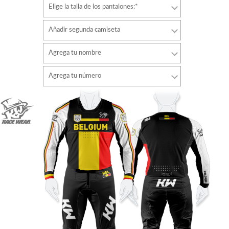
Elige la talla de los pantalones:*
Añadir segunda camiseta
Agrega tu nombre
Tipo de letra
Agrega tu número
estilo
Tipo de letra
Color de fuente
estilo
Color de fuente
Color de contorno
Color de contorno
Sin contorno
Sin contorno
AÑADIR