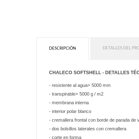
Sin contorno
Sin contorno
AÑADIR
AÑADIR
DETALLES DEL P
DESCRIPCIÓN
CHALECO SOFTSHELL - DETALLES TÉ
- resistente al agua> 5000 mm
- transpirable> 5000 g / m2
- membrana interna
- interior polar blanco
- cremallera frontal con borde de parada de 
- dos bolsillos laterales con cremallera
- corte en forma