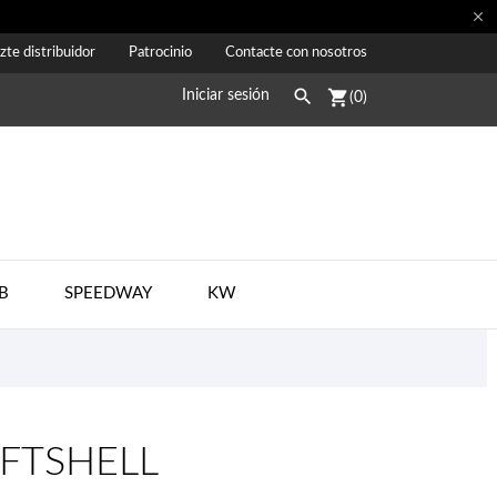

zte distribuidor
Patrocinio
Contacte con nosotros

shopping_cart
Iniciar sesión
(0)
B
SPEEDWAY
KW
FTSHELL