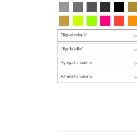
Elige el color 2*
Elige la talla:*
Agrega tu nombre
Tipo de letra
Agrega tu número
estilo
Tipo de letra
Color de fuente
estilo
Color de fuente
Color de contorno
Color de contorno