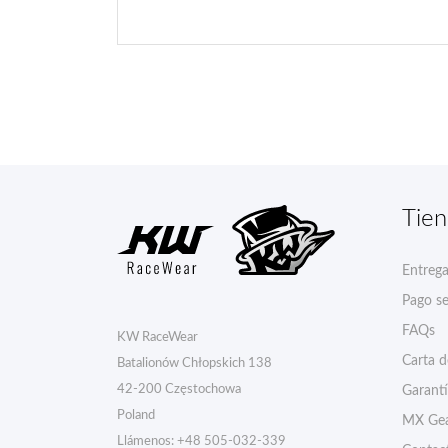
Tie
Entreg
Pago s
FAQs
KW RaceWear
Carta 
Batalionów Chłopskich 138
42-200 Częstochowa
Garant
Poland
MX Gea
Llámenos:
+48 505-032-339