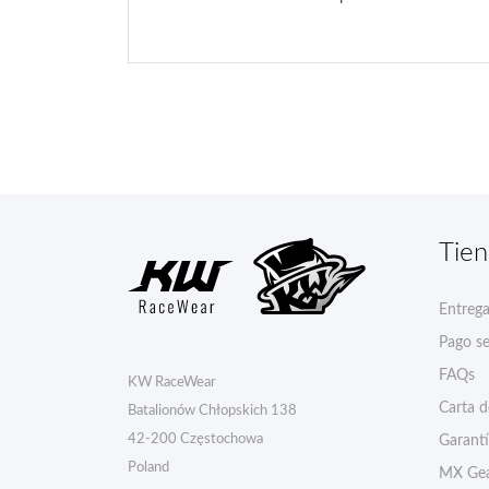
Tie
Entreg
Pago s
FAQs
KW RaceWear
Carta 
Batalionów Chłopskich 138
42-200 Częstochowa
Garant
Poland
MX Gea