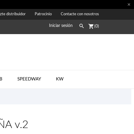

zte distribuidor
Patrocinio
Contacte con nosotros

shopping_cart
Iniciar sesión
(0)
B
SPEEDWAY
KW
ÑA v.2