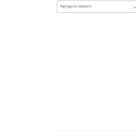
Tipo de letra
Agrega tu número
estilo
Tipo de letra
Color de fuente
estilo
Color de fuente
Color de contorno
Color de contorno
Sin contorno
Sin contorno
AÑADIR
AÑADIR