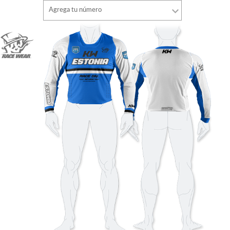
Tipo de letra
Agrega tu número
estilo
Tipo de letra
Color de fuente
estilo
Color de fuente
Color de contorno
Color de contorno
Sin contorno
Sin contorno
AÑADIR
AÑADIR