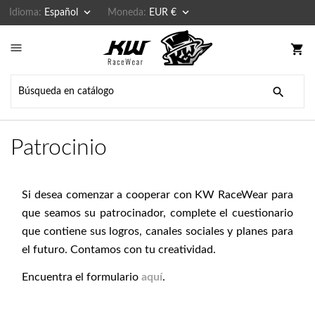


Idioma:
Español
Moneda:
EUR €

shopping_cart

Patrocinio
Si desea comenzar a cooperar con KW RaceWear para
que seamos su patrocinador, complete el cuestionario
que contiene sus logros, canales sociales y planes para
el futuro. Contamos con tu creatividad.
Encuentra el formulario
aquí
.