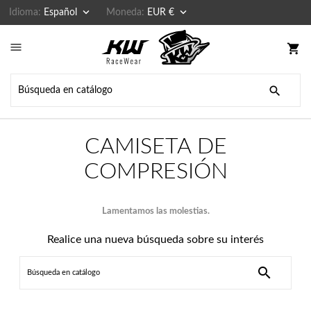


Idioma:
Español
Moneda:
EUR €

shopping_cart

CAMISETA DE
COMPRESIÓN
Lamentamos las molestias.
Realice una nueva búsqueda sobre su interés
