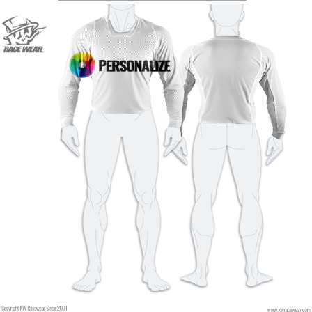
Tipo de letra
Color de fuente
estilo
Color de fuente
Color de contorno
Color de contorno
Sin contorno
Sin contorno
AÑADIR
AÑADIR