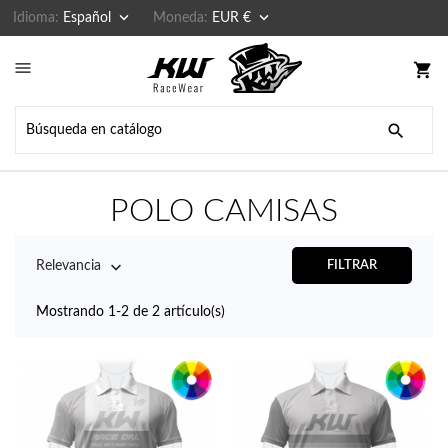


Idioma:
Español
Moneda:
EUR €

shopping_cart

POLO CAMISAS

Relevancia
FILTRAR
Mostrando 1-2 de 2 artículo(s)