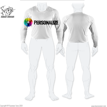
Tipo de letra
Color de fuente
estilo
Color de fuente
Color de contorno
Color de contorno
Sin contorno
Sin contorno
AÑADIR
AÑADIR