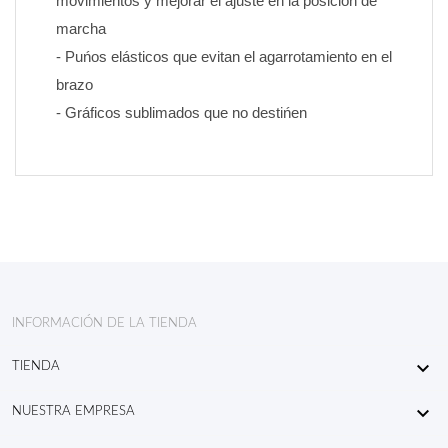
movimientos y mejorar el ajuste en la posición de 
marcha
- Puńos elásticos que evitan el agarrotamiento en el 
brazo
- Gráficos sublimados que no destińen
INFORMACIÓN DE LA TIENDA

TIENDA

NUESTRA EMPRESA