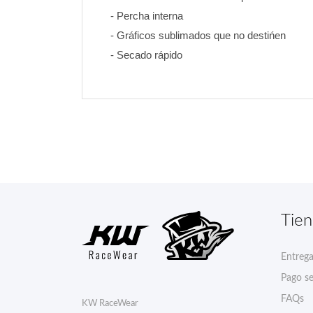
- Percha interna
- Gráficos sublimados que no destińen 
- Secado rápido
Tie
Entreg
Pago s
FAQs
KW RaceWear