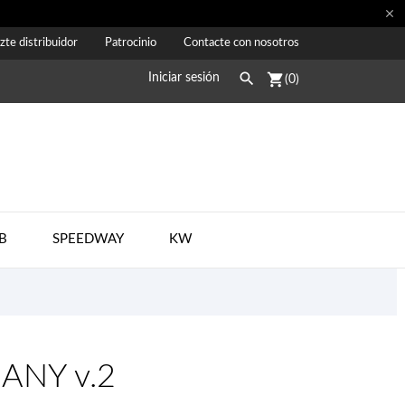

zte distribuidor
Patrocinio
Contacte con nosotros

shopping_cart
Iniciar sesión
(0)
B
SPEEDWAY
KW
MANY v.2