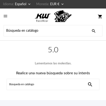


Idioma:
Español
Moneda:
EUR €

shopping_cart

5.0
Lamentamos las molestias.
Realice una nueva búsqueda sobre su interés
