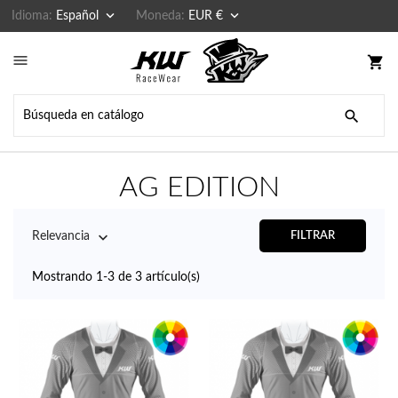


Idioma:
Español
Moneda:
EUR €

shopping_cart

AG EDITION

Relevancia
FILTRAR
Mostrando 1-3 de 3 artículo(s)