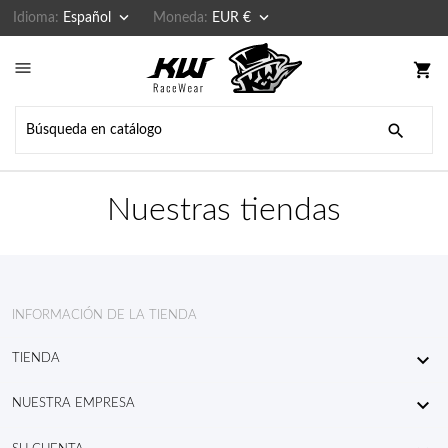


Idioma:
Español
Moneda:
EUR €

shopping_cart

Nuestras tiendas
INFORMACIÓN DE LA TIENDA

TIENDA

NUESTRA EMPRESA