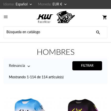


Idioma:
Español
Moneda:
EUR €

shopping_cart

HOMBRES

Relevancia
FILTRAR
Mostrando 1-114 de 114 artículo(s)