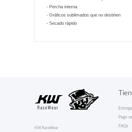
- Percha interna
- Gráficos sublimados que no destińen 
- Secado rápido
Tie
Entreg
Pago s
FAQs
KW RaceWear