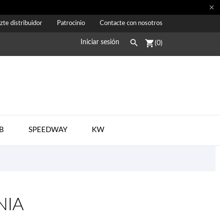

zte distribuidor
Patrocinio
Contacte con nosotros

shopping_cart
Iniciar sesión
(0)
B
SPEEDWAY
KW
NIA