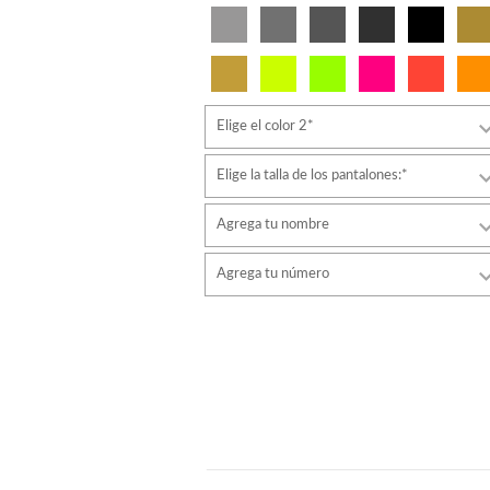
Elige el color 2*
Elige la talla de los pantalones:*
Agrega tu nombre
Tipo de letra
Agrega tu número
estilo
Tipo de letra
Color de fuente
estilo
Color de fuente
Color de contorno
Color de contorno