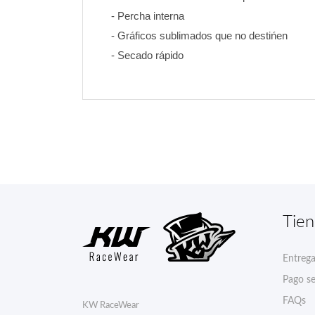
- Percha interna
- Gráficos sublimados que no destińen 
- Secado rápido
Tie
Entreg
Pago s
FAQs
KW RaceWear