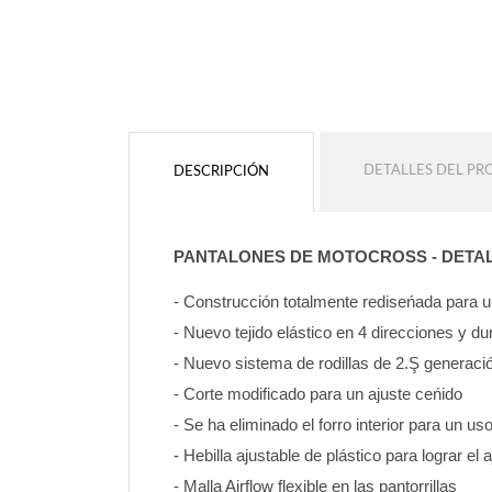
Sin contorno
Sin contorno
AÑADIR
AÑADIR
DETALLES DEL P
DESCRIPCIÓN
PANTALONES DE MOTOCROSS - DETA
- Construcción totalmente rediseńada para
- Nuevo tejido elástico en 4 direcciones y d
- Nuevo sistema de rodillas de 2.Ş generaci
- Corte modificado para un ajuste ceńido
- Se ha eliminado el forro interior para un u
- Hebilla ajustable de plástico para lograr el 
- Malla Airflow flexible en las pantorrillas