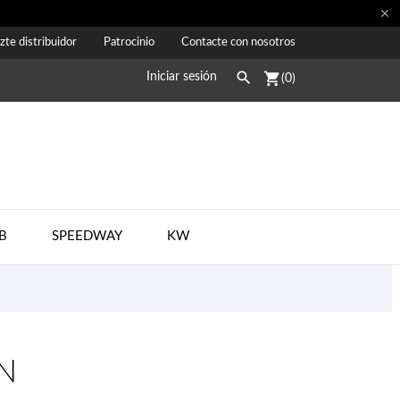

zte distribuidor
Patrocinio
Contacte con nosotros

shopping_cart
Iniciar sesión
(0)
B
SPEEDWAY
KW
EN