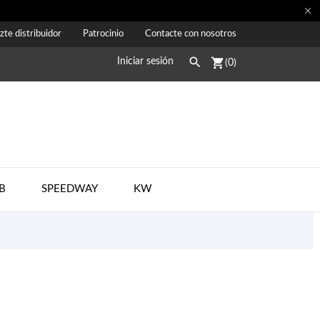

zte distribuidor
Patrocinio
Contacte con nosotros

shopping_cart
Iniciar sesión
(0)
B
SPEEDWAY
KW