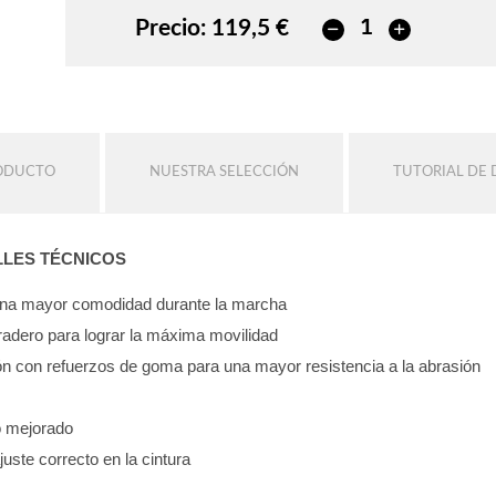
Precio:
119,5 €
RODUCTO
NUESTRA SELECCIÓN
TUTORIAL DE 
LLES TÉCNICOS
 una mayor comodidad durante la marcha
uradero para lograr la máxima movilidad
ón con refuerzos de goma para una mayor resistencia a la abrasión
so mejorado
ajuste correcto en la cintura