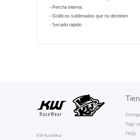
- Percha interna
- Gráficos sublimados que no destińen 
- Secado rápido
Tie
Entreg
Pago s
FAQs
KW RaceWear