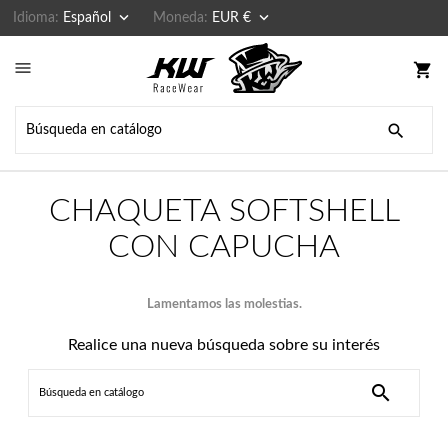


Idioma:
Español
Moneda:
EUR €

shopping_cart

CHAQUETA SOFTSHELL
CON CAPUCHA
Lamentamos las molestias.
Realice una nueva búsqueda sobre su interés
