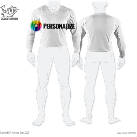
Tipo de letra
Color de fuente
estilo
Color de fuente
Color de contorno
Color de contorno
Sin contorno
Sin contorno
AÑADIR
AÑADIR