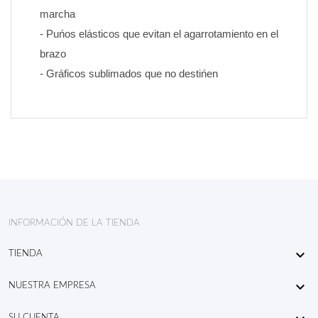
marcha
- Puńos elásticos que evitan el agarrotamiento en el 
brazo
- Gráficos sublimados que no destińen
INFORMACIÓN DE LA TIENDA

TIENDA

NUESTRA EMPRESA
SU CUENTA