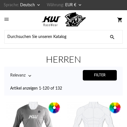


Sprache:
Deutsch
Währung:
EUR €

shopping_cart

HERREN

Relevanz
FILTER
Artikel anzeigen 1-120 of 132