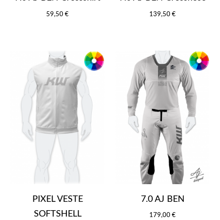
59,50 €
139,50 €
PIXEL VESTE
7.0 AJ BEN
SOFTSHELL
179,00 €