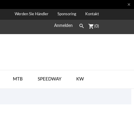

Werden Sie Händler
Sponsoring
Kontakt

shopping_cart
Anmelden
(0)
MTB
SPEEDWAY
KW