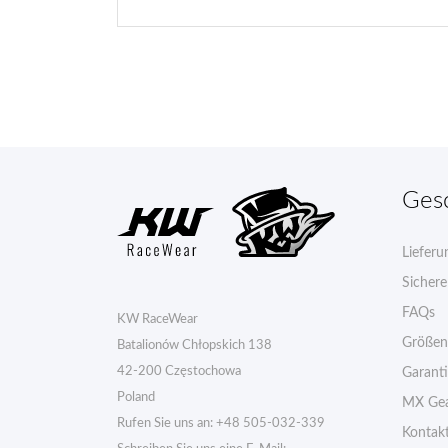
Ges
Lieferu
Sicher
FAQs
KW RaceWear
Größen
Batalionów Chłopskich 138
42-200 Częstochowa
Garant
Poland
MX Gea
Rufen Sie uns an:
+48 505-032-339
Kontak