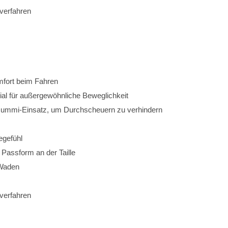
kverfahren
omfort beim Fahren
al für außergewöhnliche Beweglichkeit
 Gummi-Einsatz, um Durchscheuern zu verhindern
egefühl
e Passform an der Taille
 Waden
verfahren 