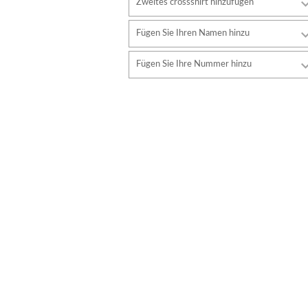
Zweites crossshirt hinzufügen
Fügen Sie Ihren Namen hinzu
Schriftart
Fügen Sie Ihre Nummer hinzu
Stil
Schriftart
Schriftfarbe
Stil
Schriftfarbe
Konturfarbe
Konturfarbe
Keine kontur
Keine kontur
HINZUFÜGEN
HINZUFÜGEN