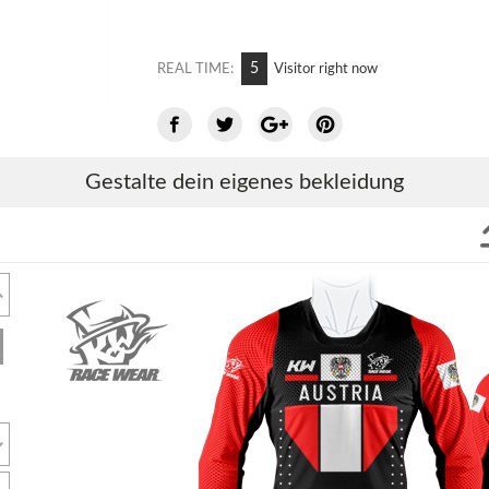
5
REAL TIME:
Visitor right now
Gestalte dein eigenes bekleidung