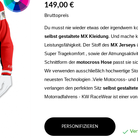
149,00 €
Bruttopreis
selbst gestaltete MX Kleidung
. Und mache ke
Leistungsfähigkeit. Der Stoff des 
MX Jerseys
 
Super Tragekomfort , sowie der Atmungsaktivit
Schnittform der 
motocross Hose
 passt sie si
Wir verwenden ausschließlich hochwertige Stof
neuesten Technologien .Viele Motocross- und E
verlangen den perfekten Sitz 
selbst gestaltet
Motorradfahrens - KW RaceWear ist einer von 
PERSONIFIZIEREN

Ver