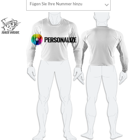
Schriftart
Fügen Sie Ihre Nummer hinzu
Stil
Schriftart
Schriftfarbe
Stil
Schriftfarbe
Konturfarbe
Konturfarbe
Keine kontur
Keine kontur
HINZUFÜGEN
HINZUFÜGEN