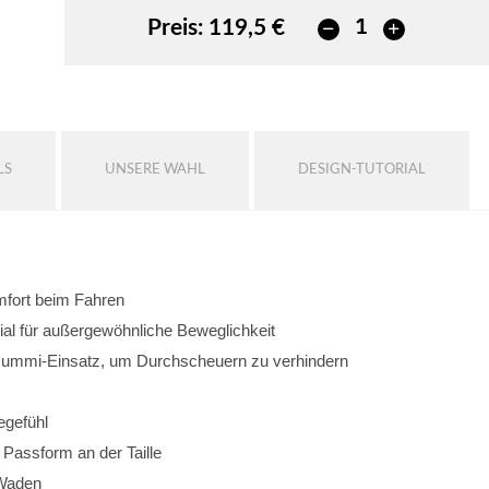
Preis:
119,5 €
LS
UNSERE WAHL
DESIGN-TUTORIAL
omfort beim Fahren
al für außergewöhnliche Beweglichkeit
 Gummi-Einsatz, um Durchscheuern zu verhindern
egefühl
e Passform an der Taille
 Waden