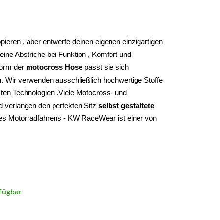
Du musst nie wieder etwas oder irgendwem kopieren , aber entwerfe deinen eigenen einzigartigen 
ine Abstriche bei Funktion , Komfort und 
form der 
motocross Hose
 passt sie sich 
. Wir verwenden ausschließlich hochwertige Stoffe 
ten Technologien .Viele Motocross- und 
d verlangen den perfekten Sitz 
selbst gestaltete 
des Motorradfahrens - KW RaceWear ist einer von 
fügbar