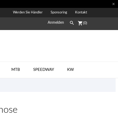

Werden Sie Händler
Sponsoring
Kontakt

shopping_cart
Anmelden
(0)
MTB
SPEEDWAY
KW
hose