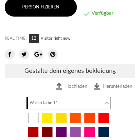
PERSONIFIZIEREN

Verfügbar
12
REAL TIME:
Visitor right now
Gestalte dein eigenes bekleidung
Hochladen
Herunterladen
Wollen farbe 1*