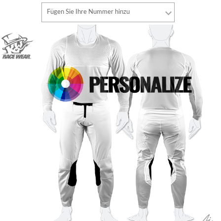
Schriftart
Fügen Sie Ihre Nummer hinzu
Stil
Schriftart
Schriftfarbe
Stil
Schriftfarbe
Konturfarbe
Konturfarbe
Keine kontur
Keine kontur
HINZUFÜGEN
HINZUFÜGEN