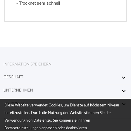
- Trocknet sehr schnell
INFORMATION SPEICHERN

GESCHÄFT

UNTERNEHMEN

IHR KONTO
Diese Website verwendet Cookies, um Dienste auf höchstem Niveau
bereitzustellen. Durch die Nutzung der Website stimmen Sie der
Verwendung von Dateien zu. Sie können sie in Ihren
© 2026 - KW RaceWear All Right Reserved
Browsereinstellungen anpassen oder deaktivieren.