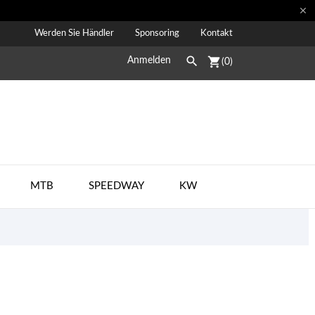

Werden Sie Händler
Sponsoring
Kontakt

shopping_cart
Anmelden
(0)
MTB
SPEEDWAY
KW