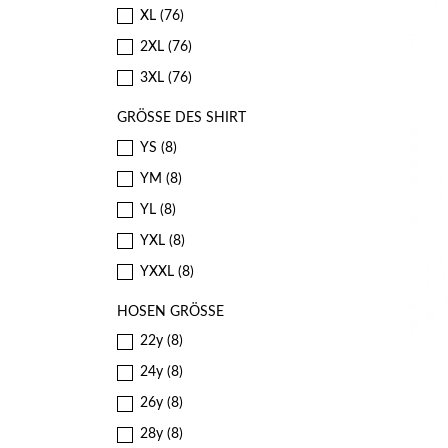
XL
(76)
2XL
(76)
3XL
(76)
GRÖSSE DES SHIRT
YS
(8)
YM
(8)
YL
(8)
YXL
(8)
YXXL
(8)
HOSEN GRÖSSE
22y
(8)
24y
(8)
26y
(8)
28y
(8)