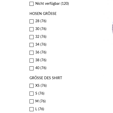
Nicht verfügbar
(120)
HOSEN GRÖSSE
28
(76)
30
(76)
32
(76)
34
(76)
36
(76)
38
(76)
40
(76)
GRÖSSE DES SHIRT
XS
(76)
S
(76)
M
(76)
L
(76)