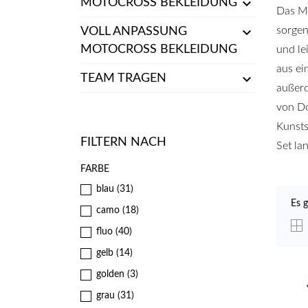

MOTOCROSS BEKLEIDUNG
Das Mo

sorgen
VOLL ANPASSUNG
MOTOCROSS BEKLEIDUNG
und le
aus ei

TEAM TRAGEN
außerd
von Do
Kunsts
FILTERN NACH
Set la
FARBE
blau
(31)
Es 
camo
(18)
fluo
(40)
gelb
(14)
golden
(3)
grau
(31)