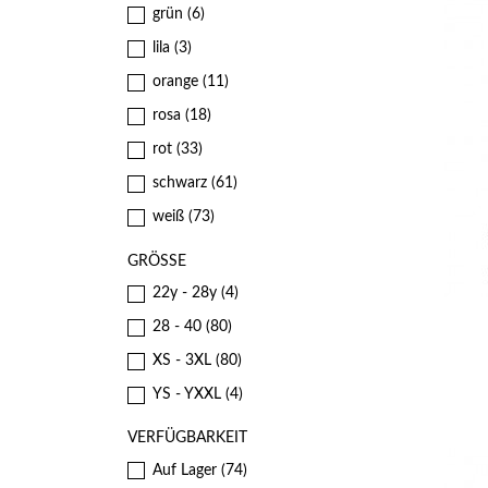
grün
(6)
lila
(3)
orange
(11)
rosa
(18)
rot
(33)
schwarz
(61)
weiß
(73)
GRÖSSE
22y - 28y
(4)
28 - 40
(80)
XS - 3XL
(80)
YS - YXXL
(4)
VERFÜGBARKEIT
Auf Lager
(74)