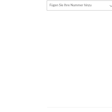
Schriftart
Fügen Sie Ihre Nummer hinzu
Stil
Schriftart
Schriftfarbe
Stil
Schriftfarbe
Konturfarbe
Konturfarbe
Keine kontur
Keine kontur
HINZUFÜGEN
HINZUFÜGEN