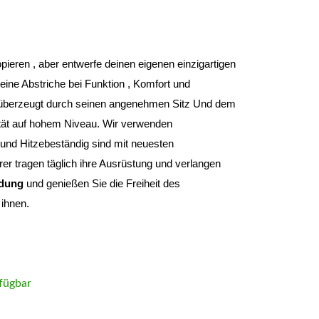
Du musst nie wieder etwas oder irgendwem kopieren , aber entwerfe deinen eigenen einzigartigen 
ine Abstriche bei Funktion , Komfort und 
überzeugt durch seinen angenehmen Sitz Und dem 
tät auf hohem Niveau
. Wir verwenden 
und Hitzebeständig sind mit neuesten 
r tragen täglich ihre Ausrüstung und verlangen 
idung 
und genießen Sie die Freiheit des 
ihnen.
fügbar