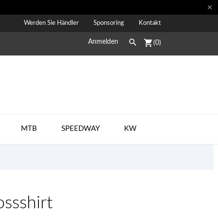

Werden Sie Händler
Sponsoring
Kontakt

shopping_cart
Anmelden
(0)
MTB
SPEEDWAY
KW
ssshirt