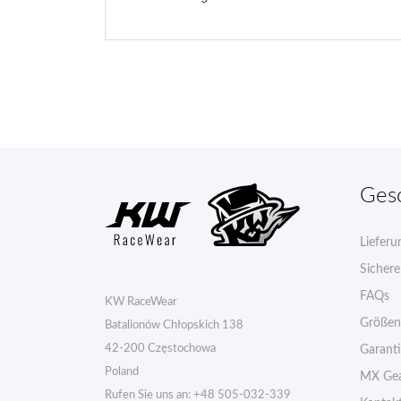
Ges
Lieferu
Sicher
FAQs
KW RaceWear
Größen
Batalionów Chłopskich 138
42-200 Częstochowa
Garant
Poland
MX Gea
Rufen Sie uns an:
+48 505-032-339