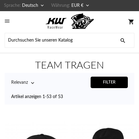


Sprache:
Deutsch
Währung:
EUR €

shopping_cart

TEAM TRAGEN

Relevanz
FILTER
Artikel anzeigen 1-53 of 53