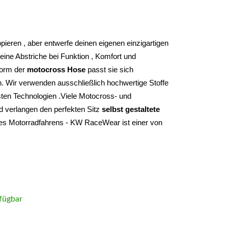
Du musst nie wieder etwas oder irgendwem kopieren , aber entwerfe deinen eigenen einzigartigen 
ine Abstriche bei Funktion , Komfort und 
form der 
motocross Hose
 passt sie sich 
. Wir verwenden ausschließlich hochwertige Stoffe 
ten Technologien .Viele Motocross- und 
d verlangen den perfekten Sitz 
selbst gestaltete 
des Motorradfahrens - KW RaceWear ist einer von 
fügbar