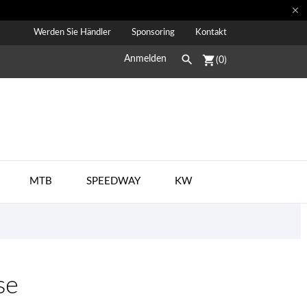

Werden Sie Händler
Sponsoring
Kontakt

shopping_cart
Anmelden
(0)
MTB
SPEEDWAY
KW
se