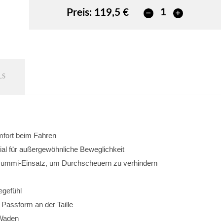
Preis:
119,5 €
LS
omfort beim Fahren
al für außergewöhnliche Beweglichkeit
 Gummi-Einsatz, um Durchscheuern zu verhindern
egefühl
e Passform an der Taille
 Waden