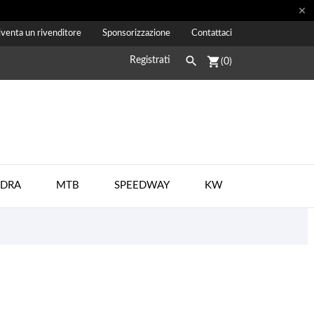

venta un rivenditore
Sponsorizzazione
Contattaci

shopping_cart
Registrati
(0)
ADRA
MTB
SPEEDWAY
KW