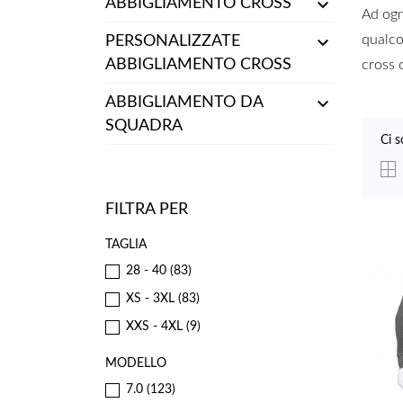

ABBIGLIAMENTO CROSS
Ad ogn

qualco
PERSONALIZZATE
ABBIGLIAMENTO CROSS
cross 

ABBIGLIAMENTO DA
SQUADRA
Ci s
FILTRA PER
TAGLIA
28 - 40
(83)
XS - 3XL
(83)
XXS - 4XL
(9)
MODELLO
7.0
(123)