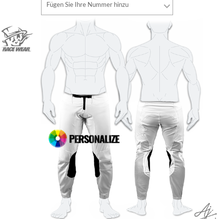
Fügen Sie Ihre Nummer hinzu
Stil
Schriftart
Schriftfarbe
Stil
Schriftfarbe
Konturfarbe
Konturfarbe
Keine kontur
Keine kontur
HINZUFÜGEN
HINZUFÜGEN