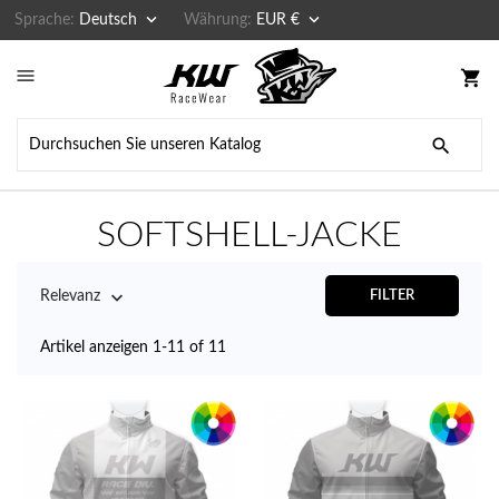


Sprache:
Deutsch
Währung:
EUR €

shopping_cart

SOFTSHELL-JACKE

Relevanz
FILTER
Artikel anzeigen 1-11 of 11