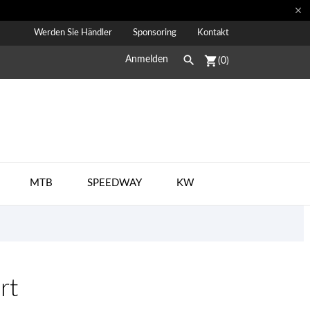

Werden Sie Händler
Sponsoring
Kontakt

shopping_cart
Anmelden
(0)
MTB
SPEEDWAY
KW
rt