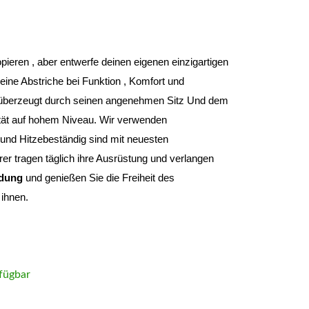
Du musst nie wieder etwas oder irgendwem kopieren , aber entwerfe deinen eigenen einzigartigen 
ine Abstriche bei Funktion , Komfort und 
überzeugt durch seinen angenehmen Sitz Und dem 
tät auf hohem Niveau
. Wir verwenden 
und Hitzebeständig sind mit neuesten 
r tragen täglich ihre Ausrüstung und verlangen 
idung 
und genießen Sie die Freiheit des 
ihnen.
fügbar