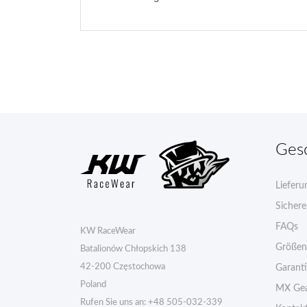
Ges
Lieferu
Sicher
FAQs
KW RaceWear
Größen
Batalionów Chłopskich 138
42-200 Częstochowa
Garant
Poland
MX Gea
Rufen Sie uns an:
+48 505-032-339