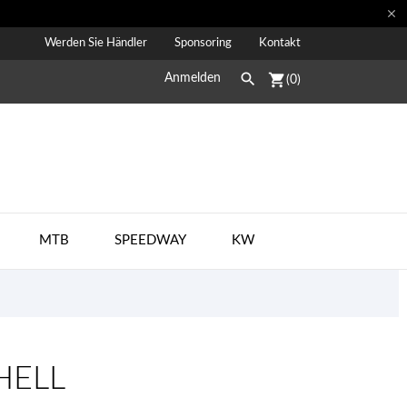

Werden Sie Händler
Sponsoring
Kontakt

shopping_cart
Anmelden
(0)
MTB
SPEEDWAY
KW
HELL