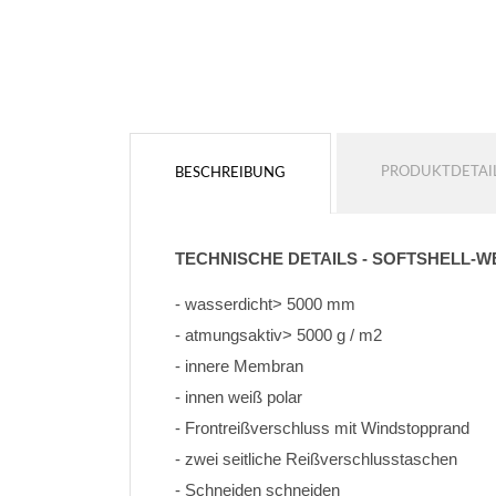
Konturfarbe
Konturfarbe
Keine kontur
Keine kontur
PRODUKTDETAI
BESCHREIBUNG
HINZUFÜGEN
HINZUFÜGEN
TECHNISCHE DETAILS - SOFTSHELL-W
- wasserdicht> 5000 mm
- atmungsaktiv> 5000 g / m2
- innere Membran
- innen weiß polar
- Frontreißverschluss mit Windstopprand
- zwei seitliche Reißverschlusstaschen
- Schneiden schneiden