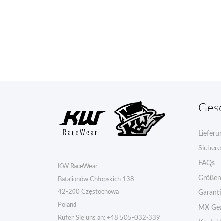
Ges
Lieferu
Sicher
FAQs
KW RaceWear
Größen
Batalionów Chłopskich 138
42-200 Częstochowa
Garant
Poland
MX Gea
Rufen Sie uns an:
+48 505-032-339