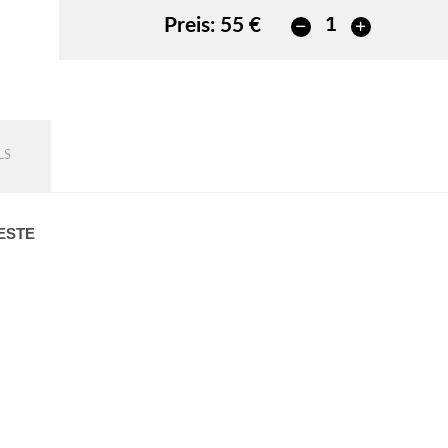
Preis:
55 €
LS
ESTE