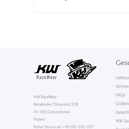
Ges
Lieferu
Sicher
FAQs
KW RaceWear
Größen
Batalionów Chłopskich 138
42-200 Częstochowa
Garant
Poland
MX Gea
Rufen Sie uns an:
+48 505-032-339