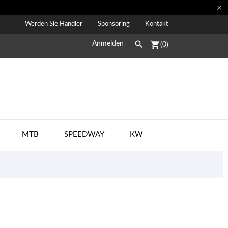

Werden Sie Händler
Sponsoring
Kontakt

shopping_cart
Anmelden
(0)
MTB
SPEEDWAY
KW