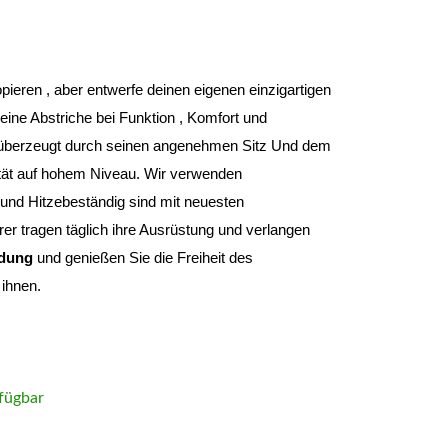
Du musst nie wieder etwas oder irgendwem kopieren , aber entwerfe deinen eigenen einzigartigen 
ine Abstriche bei Funktion , Komfort und 
überzeugt durch seinen angenehmen Sitz Und dem 
tät auf hohem Niveau
. Wir verwenden 
und Hitzebeständig sind mit neuesten 
r tragen täglich ihre Ausrüstung und verlangen 
idung 
und genießen Sie die Freiheit des 
ihnen.
fügbar