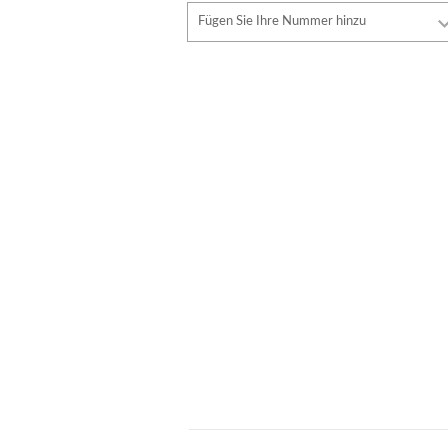
Schriftart
Fügen Sie Ihre Nummer hinzu
Stil
Schriftart
Schriftfarbe
Stil
Schriftfarbe
Konturfarbe
Konturfarbe
Keine kontur
Keine kontur
HINZUFÜGEN
HINZUFÜGEN