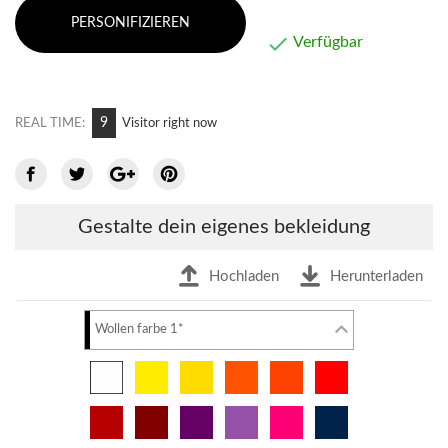
PERSONIFIZIEREN

Verfügbar
9
REAL TIME:
Visitor right now
Gestalte dein eigenes bekleidung
Hochladen
Herunterladen
Wollen farbe 1*