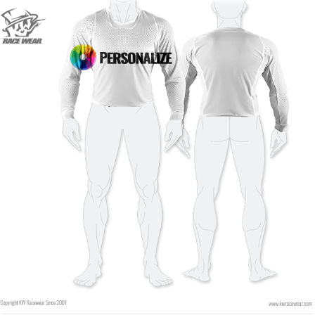
Schriftart
Schriftfarbe
Stil
Schriftfarbe
Konturfarbe
Konturfarbe
Keine kontur
Keine kontur
HINZUFÜGEN
HINZUFÜGEN