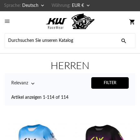


Sprache:
Deutsch
Währung:
EUR €

shopping_cart

HERREN

Relevanz
FILTER
Artikel anzeigen 1-114 of 114