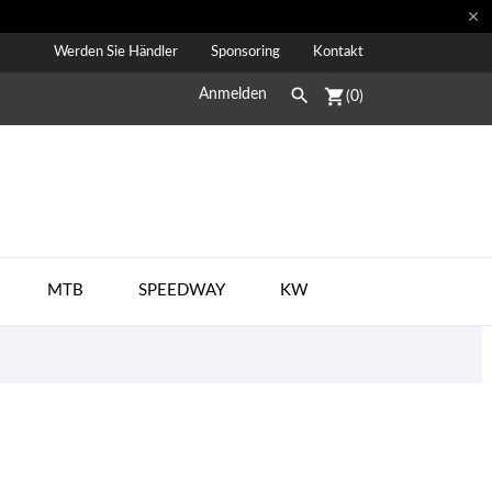

Werden Sie Händler
Sponsoring
Kontakt

shopping_cart
Anmelden
(0)
MTB
SPEEDWAY
KW