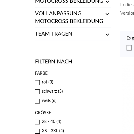

MOTOCROSS BEKLEIDUNG
In die

Versio
VOLL ANPASSUNG
MOTOCROSS BEKLEIDUNG

TEAM TRAGEN
Es g
FILTERN NACH
FARBE
rot
(3)
schwarz
(3)
weiß
(6)
GRÖSSE
28 - 40
(4)
XS - 3XL
(4)