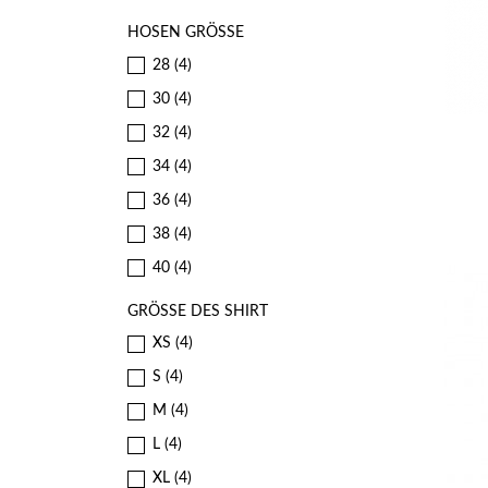
HOSEN GRÖSSE
28
(4)
30
(4)
32
(4)
34
(4)
36
(4)
38
(4)
40
(4)
GRÖSSE DES SHIRT
XS
(4)
S
(4)
M
(4)
L
(4)
XL
(4)