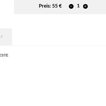
Preis:
55 €
LS
ESTE