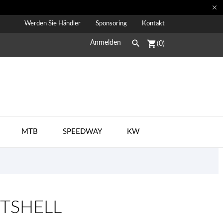

Werden Sie Händler
Sponsoring
Kontakt

shopping_cart
Anmelden
(0)
MTB
SPEEDWAY
KW
FTSHELL