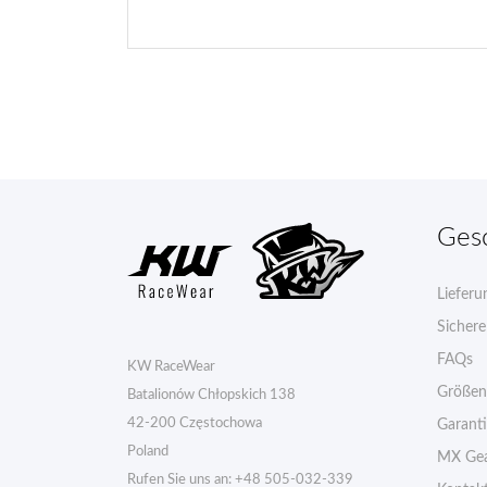
Ges
Lieferu
Sicher
FAQs
KW RaceWear
Größen
Batalionów Chłopskich 138
42-200 Częstochowa
Garant
Poland
MX Gea
Rufen Sie uns an:
+48 505-032-339