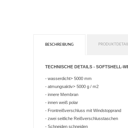
Konturfarbe
Keine kontur
Keine kontur
HINZUFÜGEN
HINZUFÜGEN
PRODUKTDETAI
BESCHREIBUNG
TECHNISCHE DETAILS - SOFTSHELL-W
- wasserdicht> 5000 mm
- atmungsaktiv> 5000 g / m2
- innere Membran
- innen weiß polar
- Frontreißverschluss mit Windstopprand
- zwei seitliche Reißverschlusstaschen
- Schneiden schneiden