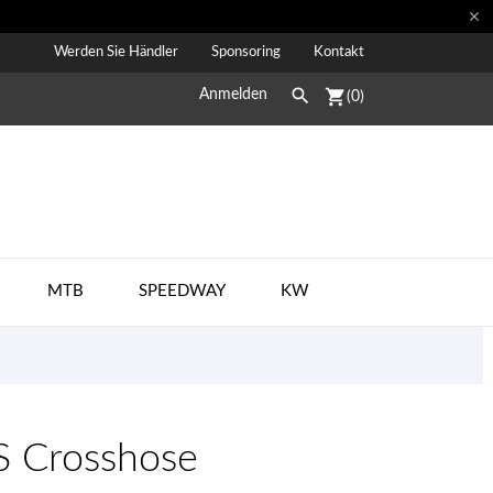

Werden Sie Händler
Sponsoring
Kontakt

shopping_cart
Anmelden
(0)
MTB
SPEEDWAY
KW
 Crosshose