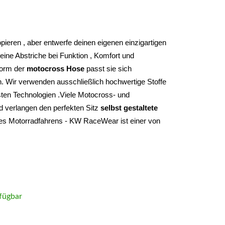
Du musst nie wieder etwas oder irgendwem kopieren , aber entwerfe deinen eigenen einzigartigen 
ine Abstriche bei Funktion , Komfort und 
form der 
motocross Hose
 passt sie sich 
. Wir verwenden ausschließlich hochwertige Stoffe 
ten Technologien .Viele Motocross- und 
d verlangen den perfekten Sitz 
selbst gestaltete 
des Motorradfahrens - KW RaceWear ist einer von 
fügbar