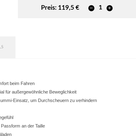
Preis:
119,5 €
LS
omfort beim Fahren
al für außergewöhnliche Beweglichkeit
 Gummi-Einsatz, um Durchscheuern zu verhindern
egefühl
e Passform an der Taille
 Waden