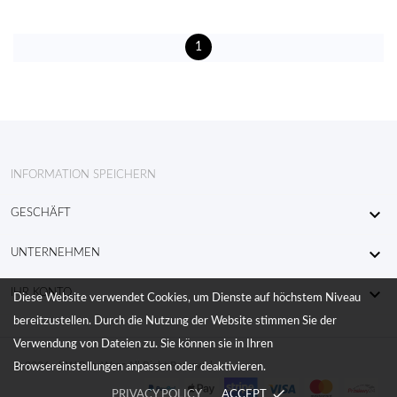
1
INFORMATION SPEICHERN

GESCHÄFT

UNTERNEHMEN

IHR KONTO
Diese Website verwendet Cookies, um Dienste auf höchstem Niveau
bereitzustellen. Durch die Nutzung der Website stimmen Sie der
Verwendung von Dateien zu. Sie können sie in Ihren
© 2026 - KW RaceWear All Right Reserved
Browsereinstellungen anpassen oder deaktivieren.
done
PRIVACY POLICY
ACCEPT