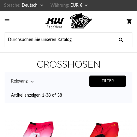


Sprache:
Deutsch
Währung:
EUR €

shopping_cart

CROSSHOSEN

Relevanz
FILTER
Artikel anzeigen 1-38 of 38