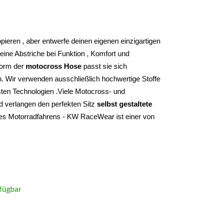
Du musst nie wieder etwas oder irgendwem kopieren , aber entwerfe deinen eigenen einzigartigen 
ine Abstriche bei Funktion , Komfort und 
form der 
motocross Hose
 passt sie sich 
. Wir verwenden ausschließlich hochwertige Stoffe 
ten Technologien .Viele Motocross- und 
d verlangen den perfekten Sitz 
selbst gestaltete 
des Motorradfahrens - KW RaceWear ist einer von 
fügbar