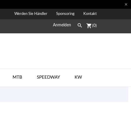

Werden Sie Händler
Sponsoring
Kontakt

shopping_cart
Anmelden
(0)
MTB
SPEEDWAY
KW