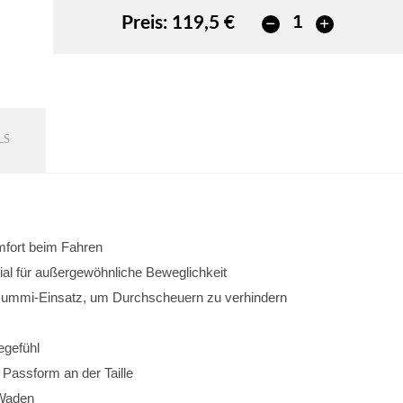
Preis:
119,5 €
LS
omfort beim Fahren
al für außergewöhnliche Beweglichkeit
 Gummi-Einsatz, um Durchscheuern zu verhindern
egefühl
e Passform an der Taille
 Waden